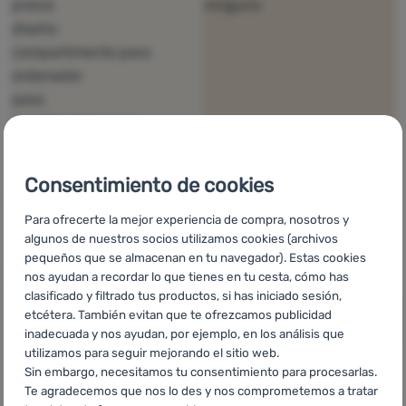
precio
ninguno
diseño
compartimento para
ordenador
peso
mochila ideal como
equipaje de mano en avión
Resumen final:
Consentimiento de cookies
Marca
Warg
ofrece productos excelentes a precios
Para ofrecerte la mejor experiencia de compra, nosotros y
asequibles y
Flare
es una prueba de ello. Los materiales
algunos de nuestros socios utilizamos cookies (archivos
son de buena calidad, el precio es más que razonable y
pequeños que se almacenan en tu navegador). Estas cookies
la mochila ofrece una
gran versatilidad de uso
.
nos ayudan a recordar lo que tienes en tu cesta, cómo has
clasificado y filtrado tus productos, si has iniciado sesión,
etcétera. También evitan que te ofrezcamos publicidad
inadecuada y nos ayudan, por ejemplo, en los análisis que
utilizamos para seguir mejorando el sitio web.
Sin embargo, necesitamos tu consentimiento para procesarlas.
Te agradecemos que nos lo des y nos comprometemos a tratar