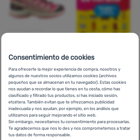
CALZADO PARA NIÑOS
Consentimiento de cookies
Salomon
Xa Pro V8
Waterproof
Para ofrecerte la mejor experiencia de compra, nosotros y
algunos de nuestros socios utilizamos cookies (archivos
pequeños que se almacenan en tu navegador). Estas cookies
75,00
€
nos ayudan a recordar lo que tienes en tu cesta, cómo has
55,99
€
Añadir 'Calzado para niños Salomon Xa Pro V8 Waterproo
clasificado y filtrado tus productos, si has iniciado sesión,
etcétera. También evitan que te ofrezcamos publicidad
Novedad
inadecuada y nos ayudan, por ejemplo, en los análisis que
-20
%
utilizamos para seguir mejorando el sitio web.
-16
%
Sin embargo, necesitamos tu consentimiento para procesarlas.
Te agradecemos que nos lo des y nos comprometemos a tratar
tus datos de forma responsable.