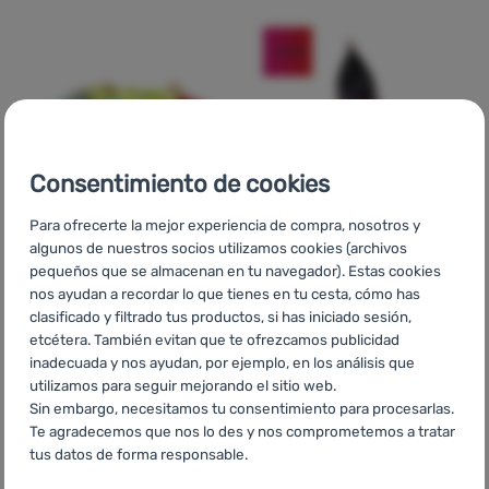
-13
%
Consentimiento de cookies
Para ofrecerte la mejor experiencia de compra, nosotros y
algunos de nuestros socios utilizamos cookies (archivos
pequeños que se almacenan en tu navegador). Estas cookies
nos ayudan a recordar lo que tienes en tu cesta, cómo has
MOCHILA PARA CUERDA
MOCHILA PARA CUERDA
Valoraciones de los clientes
clasificado y filtrado tus productos, si has iniciado sesión,
Blue Ice
Koala Rope
etcétera. También evitan que te ofrezcamos publicidad
Bag
inadecuada y nos ayudan, por ejemplo, en los análisis que
Edelrid
Drone II
utilizamos para seguir mejorando el sitio web.
Volumen:
26 l
Assorted Colours
Sin embargo, necesitamos tu consentimiento para procesarlas.
Te agradecemos que nos lo des y nos comprometemos a tratar
tus datos de forma responsable.