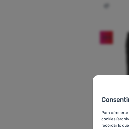
Añadir 'Pa
-55
%
Consenti
Para ofrecerte
cookies (archi
PANTALONES DE 
recordar lo que