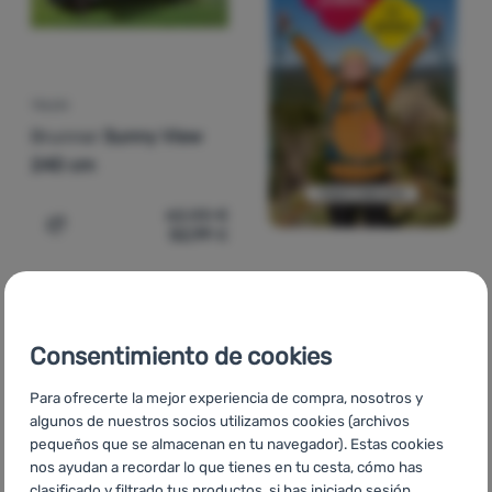
TOLDO
Brunner
Sunny View
240 cm
62,00
€
52,99
€
Añadir 'Toldo Brunner Sunny View 240 cm' a la compara
código: OUT10
código: OUT10
-15
%
-15
%
Consentimiento de cookies
Para ofrecerte la mejor experiencia de compra, nosotros y
algunos de nuestros socios utilizamos cookies (archivos
pequeños que se almacenan en tu navegador). Estas cookies
nos ayudan a recordar lo que tienes en tu cesta, cómo has
clasificado y filtrado tus productos, si has iniciado sesión,