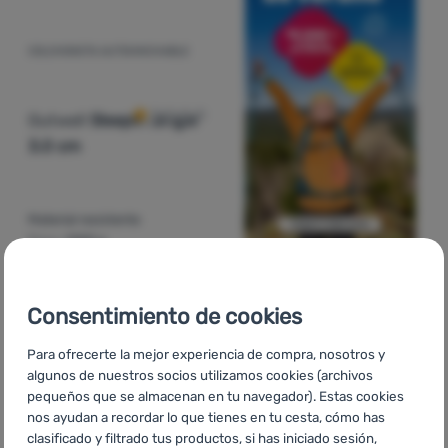
COLCHONETA AUTOHINCHABLE
Valoraciones de los clientes
Outwell
Sleepin Single
3.0 cm
Material resistente
Peso:
1000 g
Resistencia térmica (valor R):
4,2
Espesor:
3 cm
Consentimiento de cookies
34,95
€
Para ofrecerte la mejor experiencia de compra, nosotros y
26,21
€
Añadir 'Colchoneta autohinchable Outwell Sleepin Single
algunos de nuestros socios utilizamos cookies (archivos
pequeños que se almacenan en tu navegador). Estas cookies
nos ayudan a recordar lo que tienes en tu cesta, cómo has
-16
%
clasificado y filtrado tus productos, si has iniciado sesión,