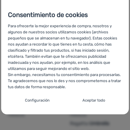
Consentimiento de cookies
Peso:
225 g
Diámetro:
98 cm
Para ofrecerte la mejor experiencia de compra, nosotros y
64,95
€
algunos de nuestros socios utilizamos cookies (archivos
52,99
€
Añadir 'Paraguas Sea to Summit Ultra-Sil Umbrella' a la
pequeños que se almacenan en tu navegador). Estas cookies
nos ayudan a recordar lo que tienes en tu cesta, cómo has
clasificado y filtrado tus productos, si has iniciado sesión,
etcétera. También evitan que te ofrezcamos publicidad
-18
%
-55
%
inadecuada y nos ayudan, por ejemplo, en los análisis que
utilizamos para seguir mejorando el sitio web.
Sin embargo, necesitamos tu consentimiento para procesarlas.
Te agradecemos que nos lo des y nos comprometemos a tratar
tus datos de forma responsable.
Configuración del consentimiento para las
Configuración
Aceptar todo
categorías de cookies
PARAGUAS
PARAGUAS
Técnicas
Valoraciones de los clientes
Técnicas
-
sin estas cookies nuestro sitio web no funcionará
.
SIEMPRE ACTIVAS
Regatta
Umbrella