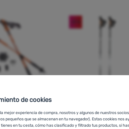
-37
%
miento de cookies
DERISMO
BASTONES DE CARRERA DE SENDEROS
Valoraciones de los clientes
Va
 la mejor experiencia de compra, nosotros y algunos de nuestros socios
vos pequeños que se almacenan en tu navegador). Estas cookies nos a
r Antishock
Warg
Carbon Trailrunner
 tienes en tu cesta, cómo has clasificado y filtrado tus productos, si has