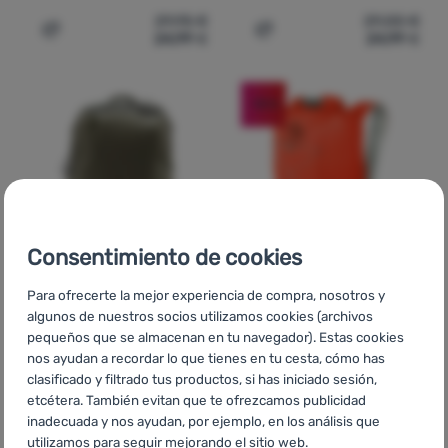
29,95
€
29,00
€
24,99
€
24,99
€
Añadir 'Bolsa Sea to Summit Ultra-Sil Shopping Bag' a l
Añadir 'Bolsa Boll Ultrali
-18
%
Consentimiento de cookies
Para ofrecerte la mejor experiencia de compra, nosotros y
algunos de nuestros socios utilizamos cookies (archivos
MOCHILA
MOCHILA PLEGABLE
pequeños que se almacenan en tu navegador). Estas cookies
Valoraciones d
nos ayudan a recordar lo que tienes en tu cesta, cómo has
Peak Design
Travel
clasificado y filtrado tus productos, si has iniciado sesión,
Backpack 2-in-1 40L
etcétera. También evitan que te ofrezcamos publicidad
Sea to Summit
Ultra-
inadecuada y nos ayudan, por ejemplo, en los análisis que
Sil Dry Day Pack
utilizamos para seguir mejorando el sitio web.