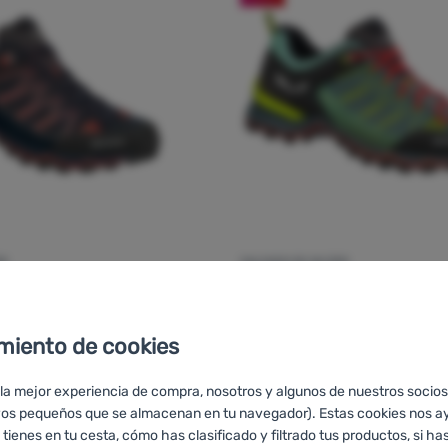
ER
CALZADO DE MUJER
Valoraciones de los clientes
Va
tn Trainer Lite
Salewa
Ws Mtn Trainer Li
miento de cookies
 la mejor experiencia de compra, nosotros y algunos de nuestros socios
vos pequeños que se almacenan en tu navegador). Estas cookies nos a
 tienes en tu cesta, cómo has clasificado y filtrado tus productos, si has
80 g
Peso (pareja):
736 g