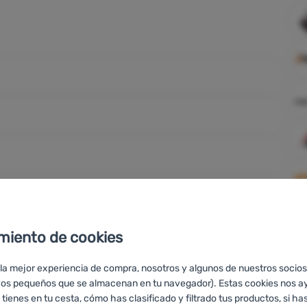
miento de cookies
 la mejor experiencia de compra, nosotros y algunos de nuestros socios
la naturaleza. En nuestro asesoramiento 4camping preparamos re
vos pequeños que se almacenan en tu navegador). Estas cookies nos a
arla
para que te dure muchos años?
 tienes en tu cesta, cómo has clasificado y filtrado tus productos, si has