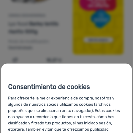
COMIDA DESHIDRATADA
Lyo food
Barley lentils
risotto 500g
Modo de modificación:
Deshidratado
10,27
€
Añadir 'Comida deshidratada Lyo food Barley lentils riso
código: OUT10
código: OUT10
Consentimiento de cookies
Para ofrecerte la mejor experiencia de compra, nosotros y
algunos de nuestros socios utilizamos cookies (archivos
pequeños que se almacenan en tu navegador). Estas cookies
nos ayudan a recordar lo que tienes en tu cesta, cómo has
clasificado y filtrado tus productos, si has iniciado sesión,
etcétera. También evitan que te ofrezcamos publicidad