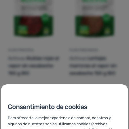
Contactos
Nuestra
historia
Iniciar
sesión /
PLATO PRINCIPAL
PLATO PREPARADO
registrarse
Activus
Alubias rojas al
Activus
Lentejas
vapor sin escabeche
marrones al vapor sin
150 g BIO
escabeche 150 g BIO
2,29
€
2,29
€
Añadir 'Plato principal Activus Alubias rojas al vapor si
Añadir 'Plato preparado A
Consentimiento de cookies
Para ofrecerte la mejor experiencia de compra, nosotros y
algunos de nuestros socios utilizamos cookies (archivos