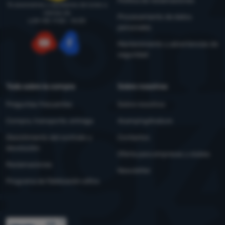
Política de reclamaciones
Te asesoramos y ayudamos de lunes a
viernes de
Procesamiento de datos
LUN-VIE: 9:00 - 16:00
personales
Mantenimiento y advertencias de
seguridad
YouTube
Facebook
Todo sobre la compra
Sobre nosotros
Preguntas frecuentes
Sobre nosotros
Compra, transporte, entrega
4camping4nature
Desistimiento del contrato y
Contactos
devolución
Oferta para empresas y clubes
Reclamaciones
Newsletter
Programa de fidelización eXtra