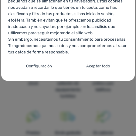
pequeños que se almacenan en tu navegador). Estas cookies
CZ
Vybavení Activus
SK
Vybavenie Activus
HU
Activus
nos ayudan a recordar lo que tienes en tu cesta, cómo has
Kempingfelszerelés
RO
Echipamente Activus
UA
clasificado y filtrado tus productos, si has iniciado sesión,
Туристичне спорядження Activus
BG
Оборудване Activus
etcétera. También evitan que te ofrezcamos publicidad
HR
Oprema Activus
PL
Wyposażenie Activus
IT
inadecuada y nos ayudan, por ejemplo, en los análisis que
Attrezzatura Activus
FR
Équipements outdoor et camping
utilizamos para seguir mejorando el sitio web.
Activus
AT
Ausrüstung Activus
DE
Ausrüstung Activus
CH
Sin embargo, necesitamos tu consentimiento para procesarlas.
Ausrüstung Activus
Te agradecemos que nos lo des y nos comprometemos a tratar
tus datos de forma responsable.
Configuración del consentimiento para las
Configuración
Aceptar todo
categorías de cookies
Todo está en
La más amplia
Asesoramos
Técnicas
Técnicas
-
sin estas cookies nuestro sitio web no funcionará
.
stock
selleción de
online y por
SIEMPRE ACTIVAS
equipamiento
teléfono
turístico
Las cookies técnicas permiten la navegación por la cesta de la
Funciones preferenciales y avanzadas
Funciones preferenciales y avanzadas
-
para que no tengas
compra, la comparación de productos y otras funciones
que configurarlo todo de nuevo y para que puedas ponerte en
necesarias.
Más información
contacto con nosotros, por ejemplo, a través del chat
.
Aceptado
Precios
Envío gratuito
En catorce