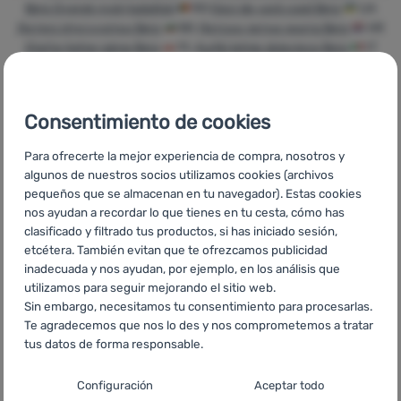
Bejo Gyerek nyári kabátok
RO
Geci de vară copii Bejo
UA
Contactos
Дитячі літні куртки Bejo
BG
Детски летни якета Bejo
HR
Nuestra
Dječje ljetne jakne Bejo
PL
Kurtki letnie dziecięce Bejo
IT
Giacche estive bambino Bejo
FR
Vestes d'été enfant Bejo
AT
historia
Kinder-Sommerjacken Bejo
DE
Kinder-Sommerjacken Bejo
CH
Kinder-Sommerjacken Bejo
Consentimiento de cookies
Iniciar
sesión /
Para ofrecerte la mejor experiencia de compra, nosotros y
registrarse
algunos de nuestros socios utilizamos cookies (archivos
pequeños que se almacenan en tu navegador). Estas cookies
Todo está en
La más amplia
Asesoramos
nos ayudan a recordar lo que tienes en tu cesta, cómo has
stock
selleción de
online y por
clasificado y filtrado tus productos, si has iniciado sesión,
equipamiento
teléfono
etcétera. También evitan que te ofrezcamos publicidad
turístico
inadecuada y nos ayudan, por ejemplo, en los análisis que
utilizamos para seguir mejorando el sitio web.
Sin embargo, necesitamos tu consentimiento para procesarlas.
Te agradecemos que nos lo des y nos comprometemos a tratar
tus datos de forma responsable.
Precios
Envío gratuito
En catorce
Configuración del consentimiento para las
Configuración
Aceptar todo
asequibles
para pedidos
países de