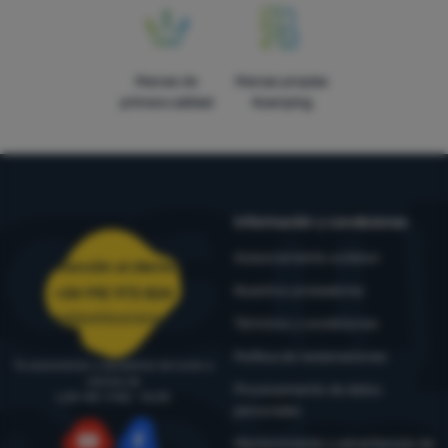
Marcas de
Marcas propias
primera calidad
4camping
Información y condiciones
Asesoramiento outdoor
Atención al cliente
Nuestros probadores
+34 910 973 824
pedidos@4camping.es
Términos y condiciones
Política de reclamaciones
Te asesoramos y ayudamos de lunes a
viernes de
Procesamiento de datos
LUN-VIE: 9:00 - 16:00
personales
Mantenimiento y advertencias de