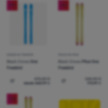
Contactos
-30
%
-28
%
Nuestra
historia
Iniciar
sesión /
registrarse
ESQUÍS DE TRAVESÍA
PIELES DE FOCA
Black Crows
Ova
Black Crows
Pilus Ova
Freebird
Freebird
670,00
€
240,00
€
desde 468,99
€
173,99
€
Añadir 'Esquís de travesía Black Crows Ova Freebird' a 
Añadir 'Pieles de foca Bla
-33
%