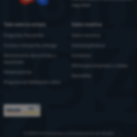
seguridad
YouTube
Facebook
Todo sobre la compra
Sobre nosotros
Preguntas frecuentes
Sobre nosotros
Compra, transporte, entrega
4camping4nature
Desistimiento del contrato y
Contactos
devolución
Oferta para empresas y clubes
Reclamaciones
Newsletter
Programa de fidelización eXtra
Premios
© 2026 ForCamping s.r.o.
funcionando en
Shopio