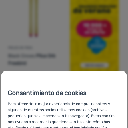
PIELES DE FOCA
Black Crows
Pilus Orb
Freebird
240,00
€
desde 161,99
€
Añadir 'Pieles de foca Black Crows Pilus Orb Freebird' a
Consentimiento de cookies
-31
%
Para ofrecerte la mejor experiencia de compra, nosotros y
algunos de nuestros socios utilizamos cookies (archivos
pequeños que se almacenan en tu navegador). Estas cookies
nos ayudan a recordar lo que tienes en tu cesta, cómo has
clasificado y filtrado tus productos, si has iniciado sesión,