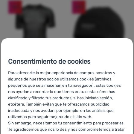
-15
%
-24
%
Consentimiento de cookies
CAMISETA FUNCIONAL DE
GORRO
Valoraciones de los clientes
Para ofrecerte la mejor experiencia de compra, nosotros y
HOMBRE
Brynje of Norway
algunos de nuestros socios utilizamos cookies (archivos
Super Thermo hat
pequeños que se almacenan en tu navegador). Estas cookies
Brynje of Norway
Wool
nos ayudan a recordar lo que tienes en tu cesta, cómo has
clasificado y filtrado tus productos, si has iniciado sesión,
Thermo light T-shirt
etcétera. También evitan que te ofrezcamos publicidad
inadecuada y nos ayudan, por ejemplo, en los análisis que
utilizamos para seguir mejorando el sitio web.
85,00
€
45,00
€
Sin embargo, necesitamos tu consentimiento para procesarlas.
71,99
€
33,99
€
Añadir 'Camiseta funcional de hombre Brynje of Norway 
Añadir 'Gorro Brynje of N
Te agradecemos que nos lo des y nos comprometemos a tratar