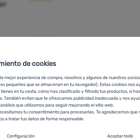
ger
138,00
€
84,59
€
sco de esquí Camp Voyager' a la comparación
miento de cookies
 la mejor experiencia de compra, nosotros y algunos de nuestros socios
vos pequeños que se almacenan en tu navegador). Estas cookies nos a
 tienes en tu cesta, cómo has clasificado y filtrado tus productos, si has
ra. También evitan que te ofrezcamos publicidad inadecuada y nos ayud
 análisis que utilizamos para seguir mejorando el sitio web.
ecesitamos tu consentimiento para procesarlas. Te agradecemos que n
bavenie Camp
HU
Camp Sífelszerelések
RO
Echipament de schi C
a tratar tus datos de forma responsable.
amp
PL
Wyposażenie narciarskie Camp
IT
Attrezzatura da sci Cam
Camp
DE
Skiausrüstung Camp
CH
Skiausrüstung Camp
ión del consentimiento para las categorías de c
Configuración
Aceptar todo