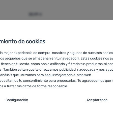
35,99
€
anizador Caterpillar B. Holt Organizer Case' a la comparación
miento de cookies
 la mejor experiencia de compra, nosotros y algunos de nuestros socios
vos pequeños que se almacenan en tu navegador). Estas cookies nos a
 tienes en tu cesta, cómo has clasificado y filtrado tus productos, si has
ra. También evitan que te ofrezcamos publicidad inadecuada y nos ayud
lar
HU
Caterpillar Kempingfelszerelés
RO
Echipamente Caterpillar
 análisis que utilizamos para seguir mejorando el sitio web.
PL
Wyposażenie Caterpillar
IT
Attrezzatura Caterpillar
FR
Équipeme
ecesitamos tu consentimiento para procesarlas. Te agradecemos que n
Caterpillar
DE
Ausrüstung Caterpillar
CH
Ausrüstung Caterpillar
a tratar tus datos de forma responsable.
ión del consentimiento para las categorías de c
Configuración
Aceptar todo
estas cookies nuestro sitio web no funcionará
.
TIVAS