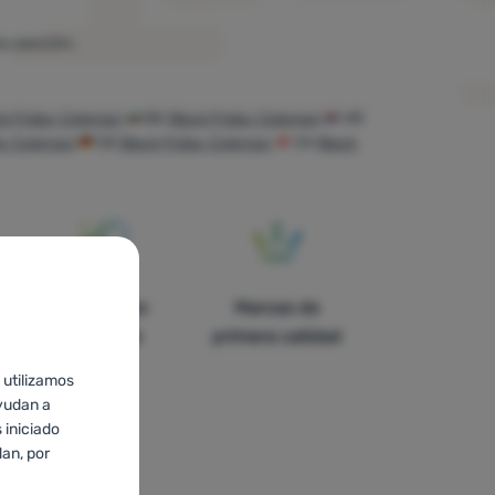
a sección.
ck Friday Coleman
BG
Black Friday Coleman
HR
ay Coleman
DE
Black Friday Coleman
CH
Black
En catorce
Marcas de
países de
primera calidad
Europa
 utilizamos
yudan a
 iniciado
an, por