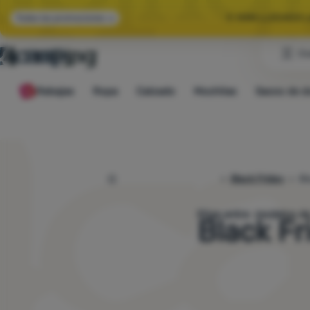
🌞 HAN LLEGADO 
Todas las promociones
Cl
🤫 -10 % EN E
Rebajas
Ropa
Calzado
Mochilas
Sacos de d
🌞 HAN LLEGADO 
4camping.es
Black Friday
Bl
Elige entre
Black F