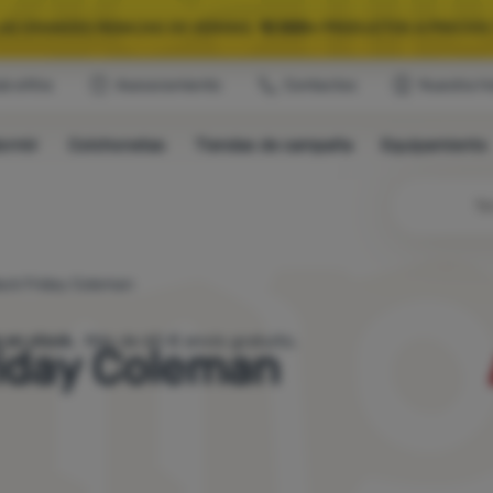
LAS GRANDES REBAJAS DE VERANO.
10 000+
PRODUCTOS A PRECIOS 
ub eXtra
Asesoramiento
Contactos
Nuestra hi
QUIPAMIENTO SELECCIONADO PARA CAMPING Y RUTAS.
USA EL CÓDIG
ormir
Colchonetas
Tiendas de campaña
Equipamiento
LAS GRANDES REBAJAS DE VERANO.
10 000+
PRODUCTOS A PRECIOS 
Bú
ack Friday Coleman
modelos de en stock.
Más de 60 € envío gratuito.
riday Coleman