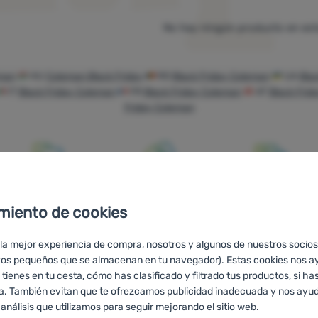
No hay ningún producto en est
eman
HU
Coleman Black Friday
RO
Black Friday Coleman
UA
Bla
IT
Black Friday Coleman
FR
Black Friday Coleman
AT
Black Frid
Friday Coleman
Asesoramos
Precios
Envío gratuito
miento de cookies
online y por
asequibles
para pedidos
teléfono
superiores a 60
 la mejor experiencia de compra, nosotros y algunos de nuestros socios
€
vos pequeños que se almacenan en tu navegador). Estas cookies nos a
 tienes en tu cesta, cómo has clasificado y filtrado tus productos, si has
ra. También evitan que te ofrezcamos publicidad inadecuada y nos ayud
 análisis que utilizamos para seguir mejorando el sitio web.