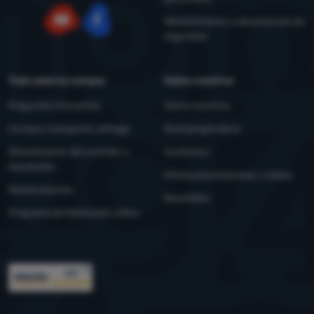
Mantenimiento y advertencias de
seguridad
YouTube
Facebook
Todo sobre la compra
Sobre nosotros
Preguntas frecuentes
Sobre nosotros
Compra, transporte, entrega
4camping4nature
Desistimiento del contrato y
Contactos
devolución
Oferta para empresas y clubes
Reclamaciones
Newsletter
Programa de fidelización eXtra
Premios