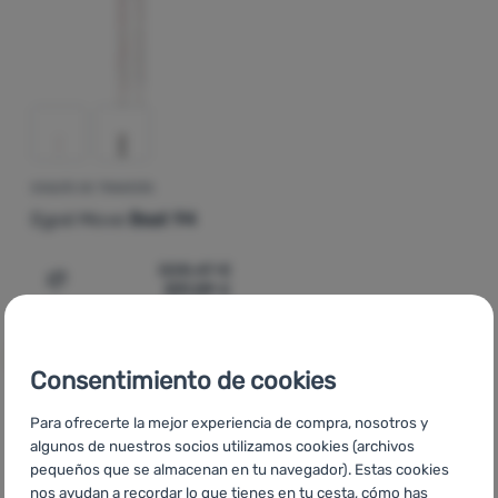
Contactos
Nuestra
historia
Iniciar
sesión /
ESQUÍS DE TRAVESÍA
registrarse
Egoé Move
Beat 94
508,47
€
331,59
€
Añadir 'Esquís de travesía Egoé Move Beat 94' a la comp
Consentimiento de cookies
Para ofrecerte la mejor experiencia de compra, nosotros y
CZ
Vybavení Egoé Move
SK
Vybavenie Egoé Move
HU
algunos de nuestros socios utilizamos cookies (archivos
Egoé Move Kempingfelszerelés
RO
Echipamente Egoé Move
pequeños que se almacenan en tu navegador). Estas cookies
nos ayudan a recordar lo que tienes en tu cesta, cómo has
UA
Туристичне спорядження Egoé Move
BG
Оборудване