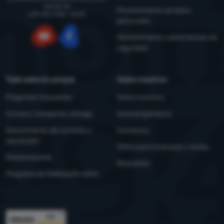
viernes de
Procesamiento de datos
LUN-VIE: 9:00 - 16:00
personales
Mantenimiento y advertencias de
seguridad
YouTube
Facebook
Todo sobre la compra
Sobre nosotros
Preguntas frecuentes
Sobre nosotros
Compra, transporte, entrega
4camping4nature
Desistimiento del contrato y
Contactos
devolución
Oferta para empresas y clubes
Reclamaciones
Newsletter
Programa de fidelización eXtra
Premios