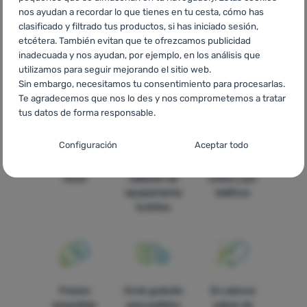
nos ayudan a recordar lo que tienes en tu cesta, cómo has
продаваните продукти за къмпингуване Fizan
HR
clasificado y filtrado tus productos, si has iniciado sesión,
Najprodavaniji proizvodi za kampiranje Fizan
PL
Kempingowe
etcétera. También evitan que te ofrezcamos publicidad
bestsellery Fizan
IT
Bestseller per il campeggio Fizan
FR
inadecuada y nos ayudan, por ejemplo, en los análisis que
Meilleures ventes de camping Fizan
AT
Camping-Bestseller
utilizamos para seguir mejorando el sitio web.
Fizan
DE
Camping-Bestseller Fizan
CH
Camping-Bestseller
Sin embargo, necesitamos tu consentimiento para procesarlas.
Fizan
Te agradecemos que nos lo des y nos comprometemos a tratar
tus datos de forma responsable.
Configuración del consentimiento para las
Configuración
Aceptar todo
categorías de cookies
Todo está en
La más amplia
Asesoramos
stock
selleción de
online y por
Técnicas
Técnicas
-
sin estas cookies nuestro sitio web no funcionará
.
equipamiento
teléfono
SIEMPRE ACTIVAS
turístico
Las cookies técnicas permiten la navegación por la cesta de la
Funciones preferenciales y avanzadas
Funciones preferenciales y avanzadas
-
para que no tengas
compra, la comparación de productos y otras funciones
que configurarlo todo de nuevo y para que puedas ponerte en
necesarias.
Más información
contacto con nosotros, por ejemplo, a través del chat
.
Aceptado
Precios
Envío gratuito
En catorce
asequibles
para pedidos
países de