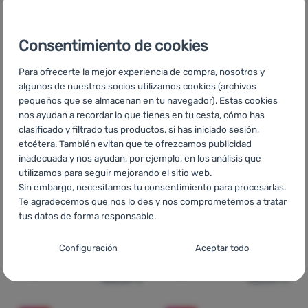
119,95
€
85,49
€
Añadir 'Casco de esquí Giro Neo' a la comparación
Consentimiento de cookies
Para ofrecerte la mejor experiencia de compra, nosotros y
-29
%
-29
%
algunos de nuestros socios utilizamos cookies (archivos
pequeños que se almacenan en tu navegador). Estas cookies
nos ayudan a recordar lo que tienes en tu cesta, cómo has
clasificado y filtrado tus productos, si has iniciado sesión,
etcétera. También evitan que te ofrezcamos publicidad
inadecuada y nos ayudan, por ejemplo, en los análisis que
utilizamos para seguir mejorando el sitio web.
Sin embargo, necesitamos tu consentimiento para procesarlas.
Te agradecemos que nos lo des y nos comprometemos a tratar
tus datos de forma responsable.
CASCO DE ESQUÍ
CASCO DE ESQUÍ
Giro
Taggert MIPS
Giro
Jackson MIPS
Configuración del consentimiento para las
Configuración
Aceptar todo
categorías de cookies
149,95
€
184,95
€
106,39
€
132,09
€
Añadir 'Casco de esquí Giro Taggert MIPS' a la comparac
Añadir 'Casco de esquí Gi
Técnicas
Técnicas
-
sin estas cookies nuestro sitio web no funcionará
.
SIEMPRE ACTIVAS