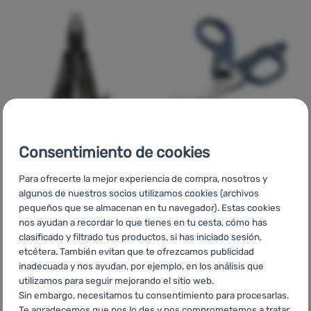
Consentimiento de cookies
CUCHILLO MULTIUSO
Leatherman
Signal
MULTIHERRAMIENTA
Para ofrecerte la mejor experiencia de compra, nosotros y
algunos de nuestros socios utilizamos cookies (archivos
Leatherman
Raptor®
Green Topo
pequeños que se almacenan en tu navegador). Estas cookies
Response
nos ayudan a recordar lo que tienes en tu cesta, cómo has
clasificado y filtrado tus productos, si has iniciado sesión,
etcétera. También evitan que te ofrezcamos publicidad
176,99
€
106,99
€
Añadir 'Cuchillo multiuso Leatherman Signal Green Topo'
Añadir 'Multiherramienta
inadecuada y nos ayudan, por ejemplo, en los análisis que
utilizamos para seguir mejorando el sitio web.
Sin embargo, necesitamos tu consentimiento para procesarlas.
Te agradecemos que nos lo des y nos comprometemos a tratar