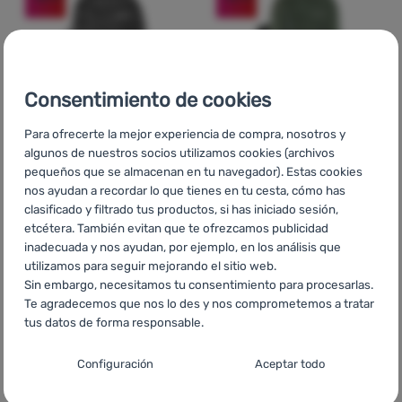
Consentimiento de cookies
Para ofrecerte la mejor experiencia de compra, nosotros y
algunos de nuestros socios utilizamos cookies (archivos
pequeños que se almacenan en tu navegador). Estas cookies
nos ayudan a recordar lo que tienes en tu cesta, cómo has
MOCHILA DE SENDERISMO
MOCHILA DE SENDERISMO
Valoraciones de los clientes
Valoraciones d
clasificado y filtrado tus productos, si has iniciado sesión,
etcétera. También evitan que te ofrezcamos publicidad
inadecuada y nos ayudan, por ejemplo, en los análisis que
utilizamos para seguir mejorando el sitio web.
Zulu
Sandstone 45+5
Warg
Condor 35l
Sin embargo, necesitamos tu consentimiento para procesarlas.
Te agradecemos que nos lo des y nos comprometemos a tratar
tus datos de forma responsable.
Configuración del consentimiento para las
Configuración
Aceptar todo
89,99
€
90,73
€
categorías de cookies
55,90
€
52,90
€
Añadir 'Mochila de senderismo Zulu Sandstone 45+5' a 
Añadir 'Mochila de sender