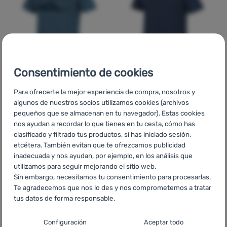
Consentimiento de cookies
Para ofrecerte la mejor experiencia de compra, nosotros y
CAMISETA DE HOMBRE
CAMISETA DE HOMBRE
Valoraciones de los clientes
Valoraciones d
algunos de nuestros socios utilizamos cookies (archivos
pequeños que se almacenan en tu navegador). Estas cookies
nos ayudan a recordar lo que tienes en tu cesta, cómo has
MOOA
Merino Lyolite
MOOA
Merino Lyolite
clasificado y filtrado tus productos, si has iniciado sesión,
etcétera. También evitan que te ofrezcamos publicidad
Highlander 150 Short
150 Short
inadecuada y nos ayudan, por ejemplo, en los análisis que
utilizamos para seguir mejorando el sitio web.
Sin embargo, necesitamos tu consentimiento para procesarlas.
Te agradecemos que nos lo des y nos comprometemos a tratar
63,65
€
59,67
€
tus datos de forma responsable.
40,90
€
40,90
€
Añadir 'Camiseta de hombre MOOA Merino Lyolite Highlan
Añadir 'Camiseta de hombr
Configuración del consentimiento para las
Configuración
Aceptar todo