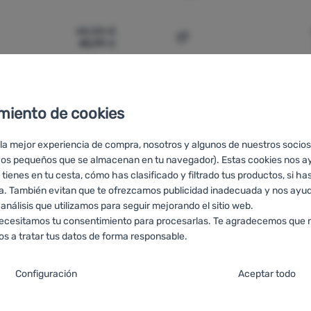
65,00
€
45,99
€
miseta funcional de hombre Progress MW NDR 170' a la compara
Añadir 'Camiseta funcion
miento de cookies
 la mejor experiencia de compra, nosotros y algunos de nuestros socios
vos pequeños que se almacenan en tu navegador). Estas cookies nos a
 tienes en tu cesta, cómo has clasificado y filtrado tus productos, si has
ra. También evitan que te ofrezcamos publicidad inadecuada y nos ayud
vybavenie Progress
HU
Progress Sífelszerelések
RO
Echipament de
 análisis que utilizamos para seguir mejorando el sitio web.
rema za skijanje Progress
PL
Wyposażenie narciarskie Progress
I
ecesitamos tu consentimiento para procesarlas. Te agradecemos que n
AT
Skiausrüstung Progress
DE
Skiausrüstung Progress
CH
Skiausr
a tratar tus datos de forma responsable.
ión del consentimiento para las categorías de c
Configuración
Aceptar todo
estas cookies nuestro sitio web no funcionará
.
TIVAS