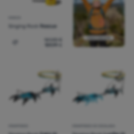
NAVAJA
Singing Rock
Rescue
161,00
€
159,99
€
Añadir 'Navaja Singing Rock Rescue' a la comparación
CRAMPONES
CRAMPONES DE ESCALADA