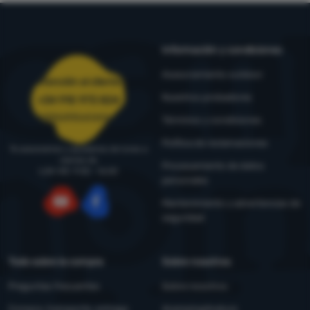
Información y condiciones
Asesoramiento outdoor
Atención al cliente
Nuestros probadores
+34 910 973 824
pedidos@4camping.es
Términos y condiciones
Política de reclamaciones
Te asesoramos y ayudamos de lunes a
viernes de
Procesamiento de datos
LUN-VIE: 9:00 - 16:00
personales
Mantenimiento y advertencias de
seguridad
YouTube
Facebook
Todo sobre la compra
Sobre nosotros
Preguntas frecuentes
Sobre nosotros
Compra, transporte, entrega
4camping4nature