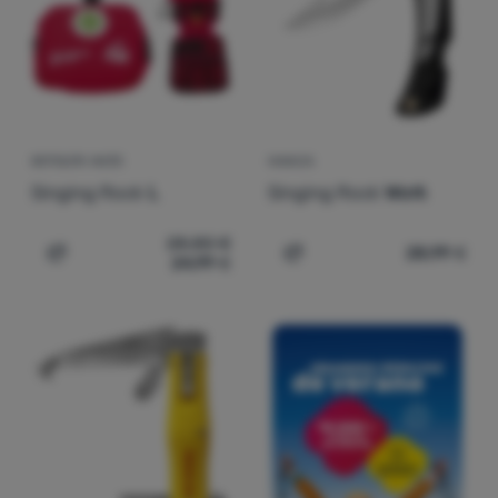
Contactos
Nuestra
historia
Iniciar
BOTIQUÍN VACÍO
NAVAJA
sesión /
Singing Rock
L
Singing Rock
Work
registrarse
28,80
€
28,99
€
24,99
€
Añadir 'Botiquín vacío Singing Rock L' a la comparación
Añadir 'Navaja Singing Ro