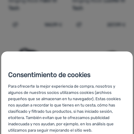
Singing Rock
Fakir III
Singing Rock
Lucifer III
Tech
Tech
144,99
€
207,99
€
Añadir 'Crampones Singing Rock Fakir III Tech' a la comp
Añadir 'Crampones de escal
Consentimiento de cookies
Para ofrecerte la mejor experiencia de compra, nosotros y
algunos de nuestros socios utilizamos cookies (archivos
pequeños que se almacenan en tu navegador). Estas cookies
nos ayudan a recordar lo que tienes en tu cesta, cómo has
BOLSA DE EXPEDICIÓN
FUNDA DE CRAMPONES
Valoraciones de los clientes
clasificado y filtrado tus productos, si has iniciado sesión,
Singing Rock
UNI
etcétera. También evitan que te ofrezcamos publicidad
inadecuada y nos ayudan, por ejemplo, en los análisis que
Singing Rock
Tarp
utilizamos para seguir mejorando el sitio web.