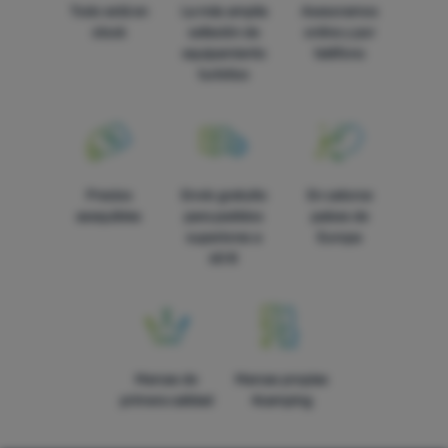
Todo está en
La más amplia
Asesoramos
stock
selleción de
online y por
equipamiento
teléfono
turístico
Precios
Envío gratuito
En catorce
asequibles
para pedidos
países de
superiores a
Europa
60 €
Marcas de
Marcas propias
primera calidad
4camping