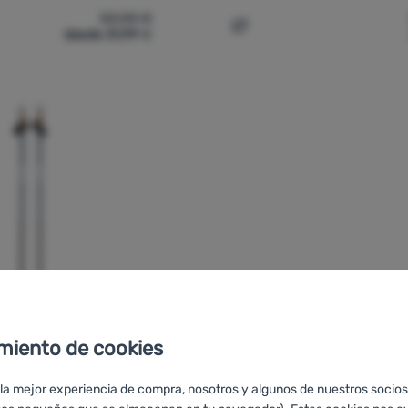
53,00
€
desde 31,99
€
tones de esquí de fondo Swix Infinity Touring' a la comparación
Añadir 'Correa de muñeca 
miento de cookies
UÍ DE FONDO
 la mejor experiencia de compra, nosotros y algunos de nuestros socios
c D2 Just Click