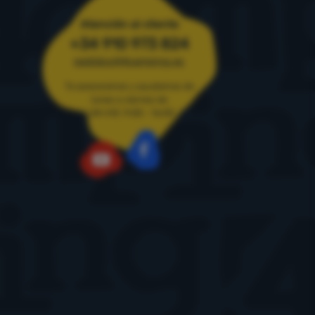
Atención al cliente
+34 910 973 824
pedidos@4camping.es
Te asesoramos y ayudamos de
lunes a viernes de
LUN-VIE: 9:00 - 16:00
Facebook
YouTube