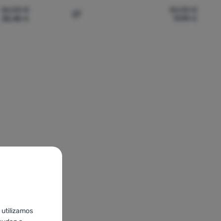
36,00
€
32,00
€
32,40
€
17,99
€
Swix Triac 3.0' a la comparación
Añadir 'Bastones de esquí aplino para ni
 utilizamos