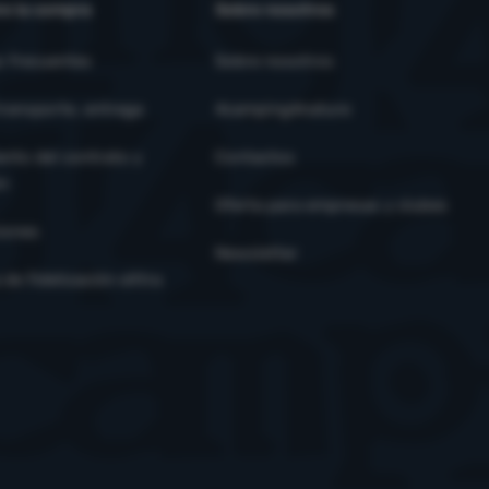
e la compra
Sobre nosotros
s frecuentes
Sobre nosotros
ransporte, entrega
4camping4nature
ento del contrato y
Contactos
ón
Oferta para empresas y clubes
iones
Newsletter
de fidelización eXtra