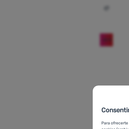
Añadir 'Bas
-42
%
Consenti
BASTONES DE ESQ
Para ofrecerte
Swix
Dynami