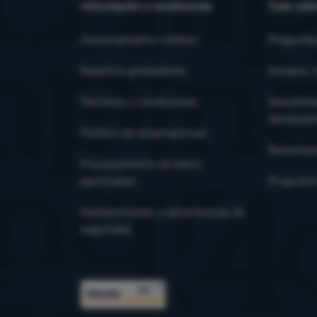
Información y condiciones
Todo sobr
Asesoramiento outdoor
Pregunta
Nuestros probadores
Compra, t
Términos y condiciones
Desistimi
devoluci
Política de reclamaciones
Reclamac
Procesamiento de datos
personales
Programa 
Mantenimiento y advertencias de
seguridad
Premios