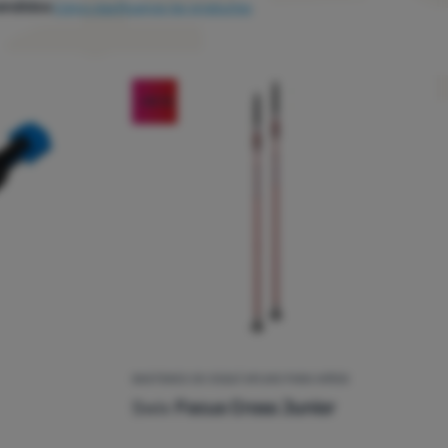
endidos
Cómo clasificamos los productos
-44
%
BASTONES DE ESQUÍ APLINO PARA NIÑOS
Swix
Focus Cross Junior