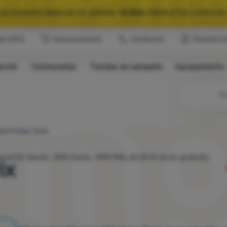
LAS GRANDES REBAJAS DE VERANO.
10 000+
PRODUCTOS A PRECIOS 
ub eXtra
Asesoramiento
Contactos
Nuestra hi
QUIPAMIENTO SELECCIONADO PARA CAMPING Y RUTAS.
USA EL CÓDIG
ormir
Colchonetas
Tiendas de campaña
Equipamiento
LAS GRANDES REBAJAS DE VERANO.
10 000+
PRODUCTOS A PRECIOS 
Bú
ack Friday Swix
cuento desde -36% hasta -44% Más de 60 € envío gratuito.
ix