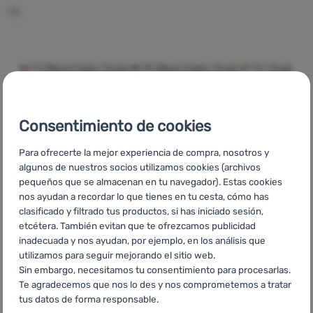
Contactos
Nuestra
historia
CZ
Black Friday Thule
SK
Black Friday Thule
HU
Thule
Black Friday
RO
Black Friday Thule
UA
Black Friday Thule
Iniciar
BG
Black Friday Thule
HR
Black Friday Thule
PL
Black
Friday Thule
IT
Black Friday Thule
FR
Black Friday Thule
AT
sesión /
Consentimiento de cookies
Black Friday Thule
DE
Black Friday Thule
CH
Black Friday
registrarse
Thule
Para ofrecerte la mejor experiencia de compra, nosotros y
algunos de nuestros socios utilizamos cookies (archivos
pequeños que se almacenan en tu navegador). Estas cookies
nos ayudan a recordar lo que tienes en tu cesta, cómo has
clasificado y filtrado tus productos, si has iniciado sesión,
Todo está en
La más amplia
Asesoramos
etcétera. También evitan que te ofrezcamos publicidad
stock
selleción de
online y por
inadecuada y nos ayudan, por ejemplo, en los análisis que
equipamiento
teléfono
utilizamos para seguir mejorando el sitio web.
turístico
Sin embargo, necesitamos tu consentimiento para procesarlas.
Te agradecemos que nos lo des y nos comprometemos a tratar
tus datos de forma responsable.