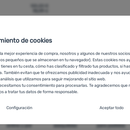
125,20
€
95,99
€
ntalones de esquí para hombre Trimm Flash Pants' a la compara
miento de cookies
 la mejor experiencia de compra, nosotros y algunos de nuestros socios
vos pequeños que se almacenan en tu navegador). Estas cookies nos a
 tienes en tu cesta, cómo has clasificado y filtrado tus productos, si has
ra. También evitan que te ofrezcamos publicidad inadecuada y nos ayud
HU
Trimm Black Friday
RO
Black Friday Trimm
UA
Black Friday
 análisis que utilizamos para seguir mejorando el sitio web.
Friday Trimm
FR
Black Friday Trimm
AT
Black Friday Trimm
DE
B
ecesitamos tu consentimiento para procesarlas. Te agradecemos que n
a tratar tus datos de forma responsable.
ión del consentimiento para las categorías de c
Configuración
Aceptar todo
estas cookies nuestro sitio web no funcionará
.
Asesoramos
Precios
Envío gratuito
TIVAS
online y por
asequibles
para pedidos