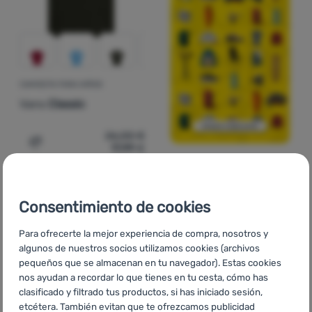
CAMISETA PARA NIÑOS
Vans
Classic
26,00
€
17,99
€
Añadir 'Camiseta para niños Vans Classic' a la comparac
-25
%
-29
%
Consentimiento de cookies
Para ofrecerte la mejor experiencia de compra, nosotros y
algunos de nuestros socios utilizamos cookies (archivos
pequeños que se almacenan en tu navegador). Estas cookies
nos ayudan a recordar lo que tienes en tu cesta, cómo has
clasificado y filtrado tus productos, si has iniciado sesión,
etcétera. También evitan que te ofrezcamos publicidad