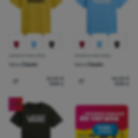
Contactos
Nuestra
historia
Iniciar
sesión /
CAMISETA PARA NIÑOS
CAMISETA PARA NIÑOS
registrarse
Vans
Classic
Vans
Classic
26,00
€
26,00
€
17,99
€
17,99
€
Añadir 'Camiseta para niños Vans Classic' a la comparac
Añadir 'Camiseta para niñ
-31
%