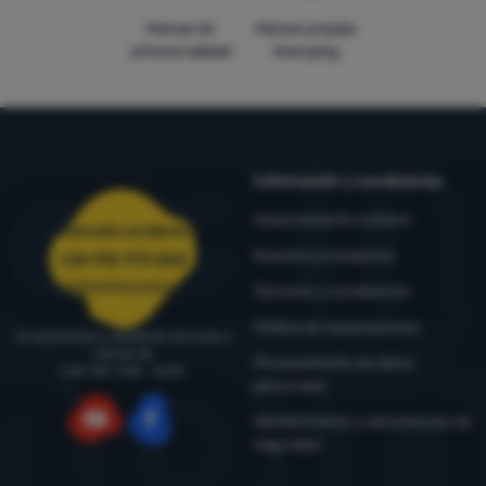
Marcas de
Marcas propias
primera calidad
4camping
Información y condiciones
Asesoramiento outdoor
Atención al cliente
Nuestros probadores
+34 910 973 824
pedidos@4camping.es
Términos y condiciones
Política de reclamaciones
Te asesoramos y ayudamos de lunes a
viernes de
Procesamiento de datos
LUN-VIE: 9:00 - 16:00
personales
Mantenimiento y advertencias de
seguridad
YouTube
Facebook