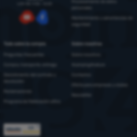
Procesamiento de datos
LUN-VIE: 9:00 - 16:00
personales
Mantenimiento y advertencias de
seguridad
YouTube
Facebook
Todo sobre la compra
Sobre nosotros
Preguntas frecuentes
Sobre nosotros
Compra, transporte, entrega
4camping4nature
Desistimiento del contrato y
Contactos
devolución
Oferta para empresas y clubes
Reclamaciones
Newsletter
Programa de fidelización eXtra
Premios