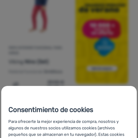
ROPA INTERIOR FUNCIONAL PARA
NIÑOS
Viking
Nino (Set)
Material funcional:
Sintéticos
39,90
€
20,98
€
Añadir 'Ropa interior funcional para niños Viking Nino (S
Consentimiento de cookies
-29
%
Para ofrecerte la mejor experiencia de compra, nosotros y
algunos de nuestros socios utilizamos cookies (archivos
pequeños que se almacenan en tu navegador). Estas cookies