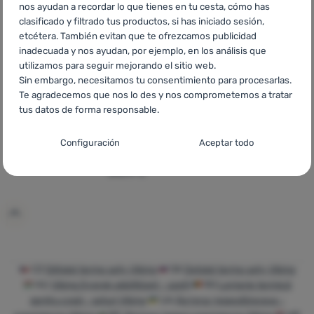
nos ayudan a recordar lo que tienes en tu cesta, cómo has
clasificado y filtrado tus productos, si has iniciado sesión,
etcétera. También evitan que te ofrezcamos publicidad
inadecuada y nos ayudan, por ejemplo, en los análisis que
utilizamos para seguir mejorando el sitio web.
Sin embargo, necesitamos tu consentimiento para procesarlas.
JUEGO FUNCIONAL PARA NIÑOS
Te agradecemos que nos lo des y nos comprometemos a tratar
tus datos de forma responsable.
Viking
Skido set
Configuración del consentimiento para las
Material funcional:
Sintéticos
Configuración
Aceptar todo
categorías de cookies
49,32
€
34,99
€
Añadir 'Juego funcional para niños Viking Skido set' a l
Técnicas
Técnicas
-
sin estas cookies nuestro sitio web no funcionará
.
SIEMPRE ACTIVAS
Las cookies técnicas permiten la navegación por la cesta de la
Funciones preferenciales y avanzadas
Funciones preferenciales y avanzadas
-
para que no tengas
compra, la comparación de productos y otras funciones
que configurarlo todo de nuevo y para que puedas ponerte en
necesarias.
Más información
CZ
Dětské termo sety Viking
SK
Detské termo sety Viking
contacto con nosotros, por ejemplo, a través del chat
.
HU
Viking Gyerek aláöltözet - szett
RO
Lenjerie termică
Aceptado
pentru copii - seturi Viking
UA
Дитяча термобілизна -