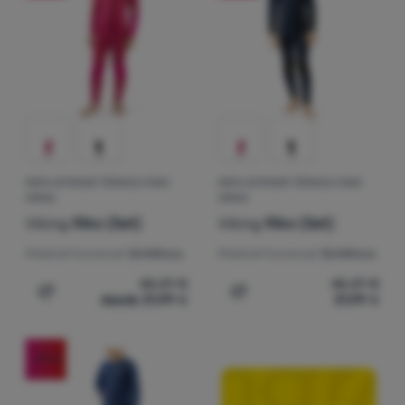
Contactos
Nuestra
historia
Iniciar
sesión /
registrarse
ROPA INTERIOR TÉRMICA PARA
ROPA INTERIOR TÉRMICA PARA
NIÑOS
NIÑOS
Viking
Riko (Set)
Viking
Riko (Set)
Material funcional:
Sintéticos
Material funcional:
Sintéticos
45,37
€
45,37
€
desde 31,99
€
31,99
€
Añadir 'Ropa interior térmica para niños Viking Riko (Set
Añadir 'Ropa interior térm
-47
%