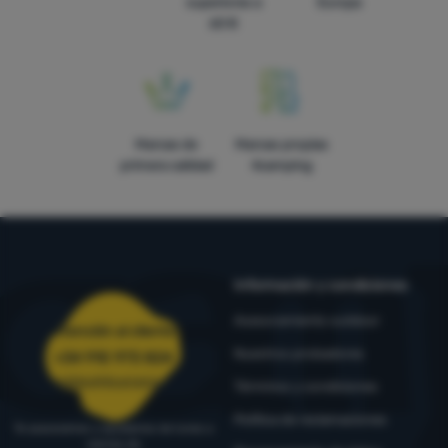
superiores a
Europa
60 €
Marcas de
Marcas propias
primera calidad
4camping
Información y condiciones
Asesoramiento outdoor
Atención al cliente
Nuestros probadores
+34 910 973 824
pedidos@4camping.es
Términos y condiciones
Política de reclamaciones
Te asesoramos y ayudamos de lunes a
viernes de