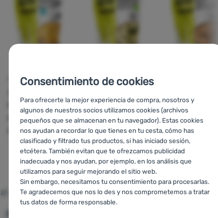
Consentimiento de cookies
COMIDA DESHIDRATADA
COMIDA DESHIDRATADA
COMIDA DESHIDRAT
s
Adventure Menu
Adventure Menu
Adventure Me
Para ofrecerte la mejor experiencia de compra, nosotros y
Huevos
Risotto cremoso
Cazuela pican
algunos de nuestros socios utilizamos cookies (archivos
revueltos
con espárragos
con bulgur 4
pequeños que se almacenan en tu navegador). Estas cookies
cremosos 405 g
400 g
g
nos ayudan a recordar lo que tienes en tu cesta, cómo has
clasificado y filtrado tus productos, si has iniciado sesión,
etcétera. También evitan que te ofrezcamos publicidad
inadecuada y nos ayudan, por ejemplo, en los análisis que
10,50
€
10,50
€
10,5
utilizamos para seguir mejorando el sitio web.
Comparar
Comparar
Comparar
Sin embargo, necesitamos tu consentimiento para procesarlas.
Te agradecemos que nos lo des y nos comprometemos a tratar
tus datos de forma responsable.
Comparar todas las alternativas
Encontrarás productos similares en