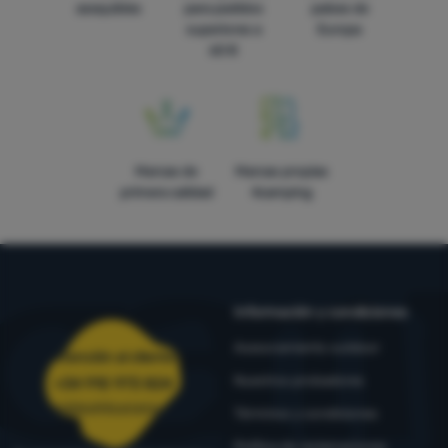
asequibles
para pedidos
países de
superiores a
Europa
60 €
Marcas de
Marcas propias
primera calidad
4camping
Información y condiciones
Asesoramiento outdoor
Atención al cliente
Nuestros probadores
+34 910 973 824
pedidos@4camping.es
Términos y condiciones
Política de reclamaciones