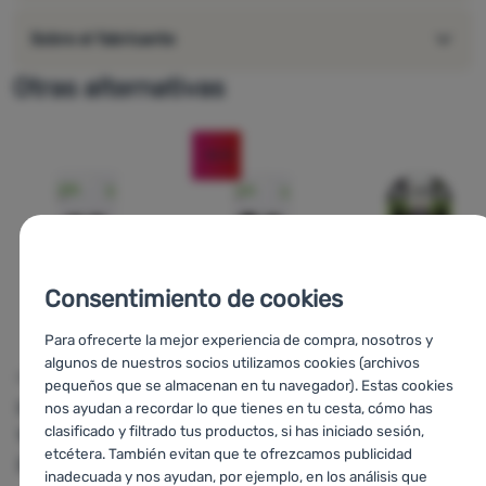
reemplazo rápido
Muestra de reemplazo de hebilla:
Sobre el fabricante
Otras alternativas
-16
%
Consentimiento de cookies
Para ofrecerte la mejor experiencia de compra, nosotros y
algunos de nuestros socios utilizamos cookies (archivos
s
CORREAS
CORREAS
CORREA
pequeños que se almacenan en tu navegador). Estas cookies
Bo-Camp
Straps
Bo-Camp
Straps
Yate
con hebil
nos ayudan a recordar lo que tienes en tu cesta, cómo has
clasificado y filtrado tus productos, si has iniciado sesión,
18mm/50cm
18mm/75cm
2x150 cm
etcétera. También evitan que te ofrezcamos publicidad
2pcs
2pcs
inadecuada y nos ayudan, por ejemplo, en los análisis que