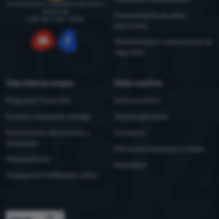
Te asesoramos y ayudamos de lunes a
viernes de
Procesamiento de datos
LUN-VIE: 9:00 - 16:00
personales
Mantenimiento y advertencias de
seguridad
YouTube
Facebook
Todo sobre la compra
Sobre nosotros
Preguntas frecuentes
Sobre nosotros
Compra, transporte, entrega
4camping4nature
Desistimiento del contrato y
Contactos
devolución
Oferta para empresas y clubes
Reclamaciones
Newsletter
Programa de fidelización eXtra