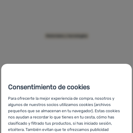
Contactos
Nuestra
historia
DLF Valve
Materiales y tecnologías
Iniciar
sesión /
registrarse
Consentimiento de cookies
Para ofrecerte la mejor experiencia de compra, nosotros y
CZ
Siberium DWR WB
SK
Siberium DWR WB
HU
Siberium
algunos de nuestros socios utilizamos cookies (archivos
DWR WB
RO
Siberium DWR WB
UA
Siberium DWR WB
BG
pequeños que se almacenan en tu navegador). Estas cookies
Siberium DWR WB
HR
Siberium DWR WB
PL
Siberium DWR WB
nos ayudan a recordar lo que tienes en tu cesta, cómo has
IT
Siberium DWR WB
FR
Siberium DWR WB
AT
Siberium DWR
clasificado y filtrado tus productos, si has iniciado sesión,
WB
DE
Siberium DWR WB
CH
Siberium DWR WB
etcétera. También evitan que te ofrezcamos publicidad