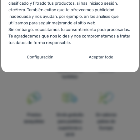
clasificado y filtrado tus productos, si has iniciado sesión,
CZ
Victory
SK
Victory
HU
Victory
RO
Victory
UA
etcétera. También evitan que te ofrezcamos publicidad
Victory
BG
Victory
HR
Victory
PL
Victory
IT
Victory
inadecuada y nos ayudan, por ejemplo, en los análisis que
FR
Victory
AT
Victory
DE
Victory
CH
Victory
utilizamos para seguir mejorando el sitio web.
Sin embargo, necesitamos tu consentimiento para procesarlas.
Te agradecemos que nos lo des y nos comprometemos a tratar
tus datos de forma responsable.
Configuración del consentimiento para las
Configuración
Aceptar todo
Todo está en
La más amplia
Asesoramos
categorías de cookies
stock
selleción de
online y por
equipamiento
teléfono
Técnicas
Técnicas
-
sin estas cookies nuestro sitio web no funcionará
.
turístico
SIEMPRE ACTIVAS
Las cookies técnicas permiten la navegación por la cesta de la
Funciones preferenciales y avanzadas
Funciones preferenciales y avanzadas
-
para que no tengas
compra, la comparación de productos y otras funciones
que configurarlo todo de nuevo y para que puedas ponerte en
necesarias.
Más información
Precios
Envío gratuito
En catorce
contacto con nosotros, por ejemplo, a través del chat
.
asequibles
para pedidos
países de
Aceptado
superiores a
Europa
60 €