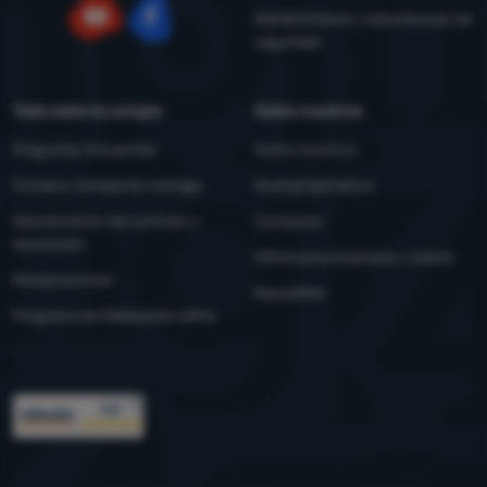
Mantenimiento y advertencias de
seguridad
YouTube
Facebook
Todo sobre la compra
Sobre nosotros
Preguntas frecuentes
Sobre nosotros
Compra, transporte, entrega
4camping4nature
Desistimiento del contrato y
Contactos
devolución
Oferta para empresas y clubes
Reclamaciones
Newsletter
Programa de fidelización eXtra
Premios