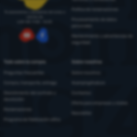
Política de reclamaciones
Te asesoramos y ayudamos de lunes a
viernes de
Procesamiento de datos
LUN-VIE: 9:00 - 16:00
personales
Mantenimiento y advertencias de
seguridad
YouTube
Facebook
Todo sobre la compra
Sobre nosotros
Preguntas frecuentes
Sobre nosotros
Compra, transporte, entrega
4camping4nature
Desistimiento del contrato y
Contactos
devolución
Oferta para empresas y clubes
Reclamaciones
Newsletter
Programa de fidelización eXtra