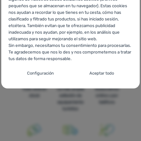
pequeños que se almacenan en tu navegador). Estas cookies
nos ayudan a recordar lo que tienes en tu cesta, cómo has
clasificado y filtrado tus productos, si has iniciado sesión,
etcétera. También evitan que te ofrezcamos publicidad
inadecuada y nos ayudan, por ejemplo, en los análisis que
CZ
Warmloft
SK
Warmloft
HU
Warmloft
RO
Warmloft
utilizamos para seguir mejorando el sitio web.
UA
Warmloft
BG
Warmloft
HR
Warmloft
PL
Warmloft
IT
Sin embargo, necesitamos tu consentimiento para procesarlas.
Warmloft
FR
Warmloft
AT
Warmloft
DE
Warmloft
CH
Te agradecemos que nos lo des y nos comprometemos a tratar
Warmloft
tus datos de forma responsable.
Configuración del consentimiento para las
Configuración
Aceptar todo
categorías de cookies
Todo está en
La más amplia
Asesoramos
Técnicas
Técnicas
-
sin estas cookies nuestro sitio web no funcionará
.
stock
selleción de
online y por
SIEMPRE ACTIVAS
equipamiento
teléfono
turístico
Las cookies técnicas permiten la navegación por la cesta de la
Funciones preferenciales y avanzadas
Funciones preferenciales y avanzadas
-
para que no tengas
compra, la comparación de productos y otras funciones
que configurarlo todo de nuevo y para que puedas ponerte en
necesarias.
Más información
contacto con nosotros, por ejemplo, a través del chat
.
Aceptado