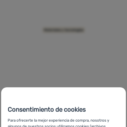
Contactos
Nuestra
historia
OmniFill
Materiales y tecnologías
Iniciar
sesión /
registrarse
DLF Valve
Materiales y tecnologías
Consentimiento de cookies
Para ofrecerte la mejor experiencia de compra, nosotros y
algunos de nuestros socios utilizamos cookies (archivos