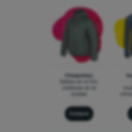
Chaquetas:
Su
fiables en el frío,
estilosas en la
sua
ciudad.
cómo
Comprar