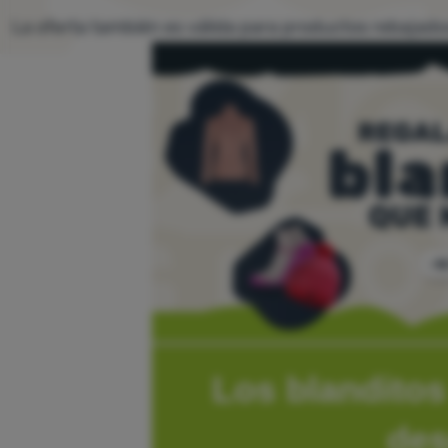
La oferta también es válida para productos rebajados
Los blanditos
des