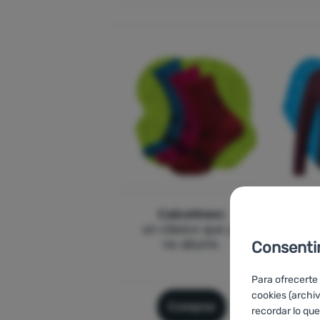
Calcetines:
Camise
un clásico que ya
capas 
no aburre.
para
Consenti
Para ofrecerte
cookies (archi
Comprar
recordar lo que