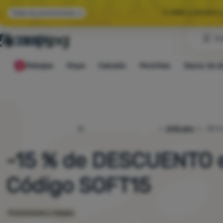
🌞 HAN LLEGADO 
Todas las promociones
Cl
🤫 -10 % EN E
Rebajas
Ropa
Calzado
Mochilas
Sacos de d
🌞 HAN LLEGADO 
4camping.es
Artículos
-15 %
-15 % de DESCUENTO en
Código SOFT15
Promociones y rebajas