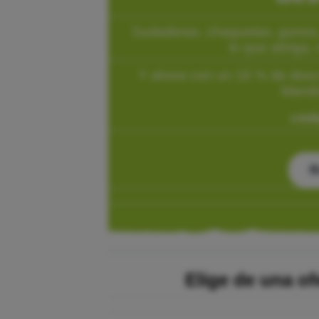
Sudaderas, chaquetas, gorros,
lo que abriga, 
Y ahora con un 15 % de desc
blando
códi
B
Elige de una of