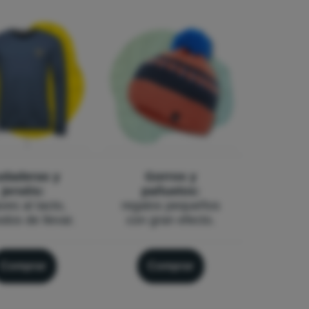
daderas y
Gorros y
jerséis:
pañuelos:
ves al tacto,
regalos pequeños
dos de llevar.
con gran efecto.
Comprar
Comprar