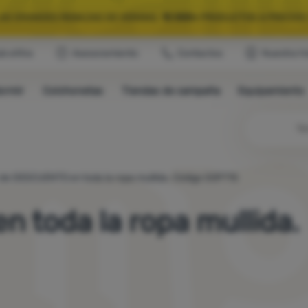
LAS GRANDES REBAJAS DE VERANO.
10 000+
PRODUCTOS A PRECIOS 
ub eXtra
Asesoramiento
Contactos
Nuestra hi
QUIPAMIENTO SELECCIONADO PARA CAMPING Y RUTAS.
USA EL CÓDIG
ormir
Colchonetas
Tiendas de campaña
Equipamiento
LAS GRANDES REBAJAS DE VERANO.
10 000+
PRODUCTOS A PRECIOS 
Bú
 de DESCUENTO en toda la ropa mullida. Código SOFT15
 toda la ropa mullida.