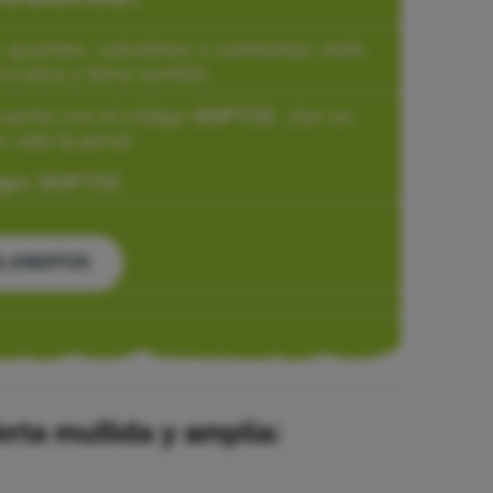
 guantes, calcetines o camisetas: todo
no pica y tiene sentido.
uento con el código
SOFT15
. ¡Ser un
 vale la pena!
go:
SOFT15
LANDITOS
erta mullida y amplia: