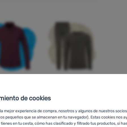
tas y camisas:
Ropa funcional:
para cada día y
la base del calor y
 cada salida.
de la comodidad al
miento de cookies
aire libre.
 la mejor experiencia de compra, nosotros y algunos de nuestros socios
vos pequeños que se almacenan en tu navegador). Estas cookies nos a
Comprar
Comprar
 tienes en tu cesta, cómo has clasificado y filtrado tus productos, si has