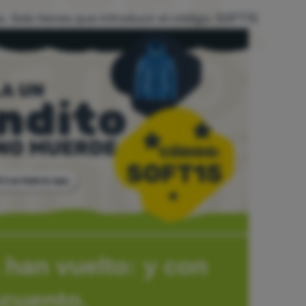
. Solo tienes que introducir el código: SOFT15
 han vuelto: y con
cuento.