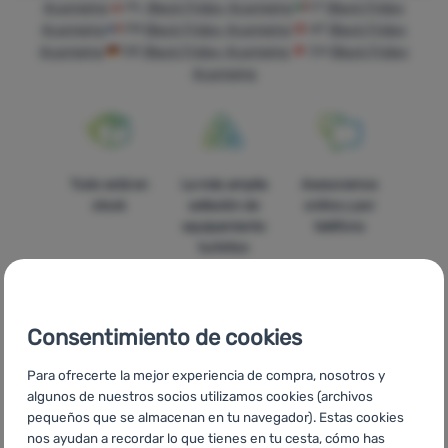
4camping
PL
Black Friday 4camping
IT
Black Friday
4camping
FR
Black Friday 4camping
AT
Black Friday
Tiendas
4camping
DE
Black Friday 4camping
CH
Black Friday
de
4camping
campaña
Equipamiento
Cocina
Todo está en
La más amplia
Asesoramos
Escalada
stock
selleción de
online y por
equipamiento
teléfono
Ultralight
turístico
Deportes
Marcas
Consentimiento de cookies
Club
Precios
Envío gratuito
En catorce
Para ofrecerte la mejor experiencia de compra, nosotros y
eXtra
asequibles
para pedidos
países de
algunos de nuestros socios utilizamos cookies (archivos
superiores a
Europa
pequeños que se almacenan en tu navegador). Estas cookies
Asesoramiento
60 €
nos ayudan a recordar lo que tienes en tu cesta, cómo has