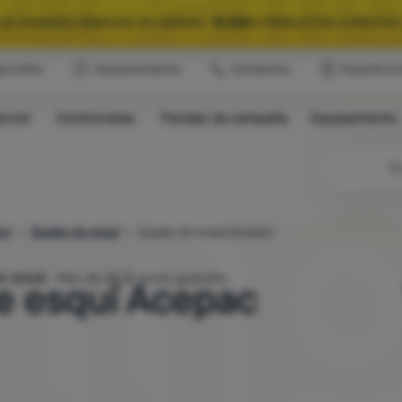
LAS GRANDES REBAJAS DE VERANO.
10 000+
PRODUCTOS A PRECIOS 
ub eXtra
Asesoramiento
Contactos
Nuestra hi
QUIPAMIENTO SELECCIONADO PARA CAMPING Y RUTAS.
USA EL CÓDIG
ormir
Colchonetas
Tiendas de campaña
Equipamiento
LAS GRANDES REBAJAS DE VERANO.
10 000+
PRODUCTOS A PRECIOS 
Bú
or
Equipo de esquí
Equipo de esquí Acepac
delos de en stock.
Más de 60 € envío gratuito.
e esquí Acepac