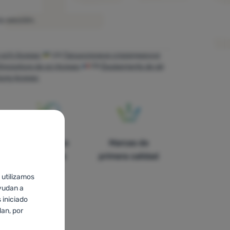
a sección.
 schi Acepac
UA
Гірськолижне спорядження
trezzatura da sci Acepac
FR
Équipements de ski
tung Acepac
En catorce
Marcas de
países de
primera calidad
Europa
 utilizamos
yudan a
 iniciado
an, por