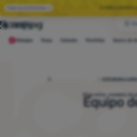
🌞 HAN LLEGADO 
Todas las promociones
Cl
🤫 -10 % EN E
Rebajas
Ropa
Calzado
Mochilas
Sacos de d
🌞 HAN LLEGADO 
4camping.es
Actividades outdo
Elige entre
mo
Equipo d