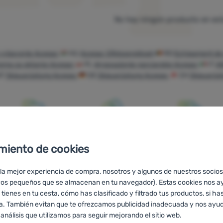
No hay ningún producto en est
 vybavenie Acepac
HU
Acepac Sífelszerelések
RO
Echipament de
ema za skijanje Acepac
PL
Wyposażenie narciarskie Acepac
IT
At
AT
Skiausrüstung Acepac
DE
Skiausrüstung Acepac
CH
Skiausrüs
Asesoramos
Precios
Envío gratuito
miento de cookies
online y por
asequibles
para pedidos
teléfono
superiores a 60
 la mejor experiencia de compra, nosotros y algunos de nuestros socios
€
vos pequeños que se almacenan en tu navegador). Estas cookies nos a
 tienes en tu cesta, cómo has clasificado y filtrado tus productos, si has
ra. También evitan que te ofrezcamos publicidad inadecuada y nos ayud
 análisis que utilizamos para seguir mejorando el sitio web.