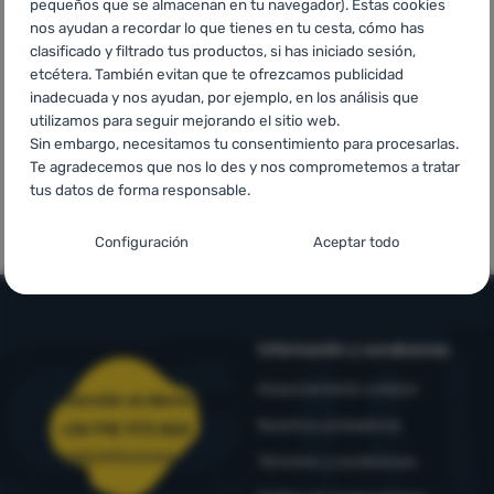
pequeños que se almacenan en tu navegador). Estas cookies
Contactos
asequibles
para pedidos
países de
nos ayudan a recordar lo que tienes en tu cesta, cómo has
superiores a
Europa
clasificado y filtrado tus productos, si has iniciado sesión,
Nuestra
60 €
etcétera. También evitan que te ofrezcamos publicidad
historia
inadecuada y nos ayudan, por ejemplo, en los análisis que
utilizamos para seguir mejorando el sitio web.
Sin embargo, necesitamos tu consentimiento para procesarlas.
Iniciar
Te agradecemos que nos lo des y nos comprometemos a tratar
sesión /
tus datos de forma responsable.
Marcas de
Marcas propias
registrarse
primera calidad
4camping
Configuración del consentimiento para las
Configuración
Aceptar todo
categorías de cookies
Técnicas
Técnicas
-
sin estas cookies nuestro sitio web no funcionará
.
SIEMPRE ACTIVAS
Información y condiciones
Las cookies técnicas permiten la navegación por la cesta de la
Asesoramiento outdoor
Atención al cliente
Funciones preferenciales y avanzadas
Funciones preferenciales y avanzadas
-
para que no tengas
compra, la comparación de productos y otras funciones
Nuestros probadores
que configurarlo todo de nuevo y para que puedas ponerte en
+34 910 973 824
necesarias.
Más información
contacto con nosotros, por ejemplo, a través del chat
.
pedidos@4camping.es
Términos y condiciones
Aceptado