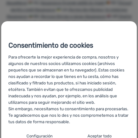
AquaWave
HU
Aquawave Gyerek pólók és ingek
RO
Tricouri
Contactos
pentru copii Aquawave
UA
Дитячі футболки та сорочки
Nuestra
Aquawave
BG
Детски блузи и ризи Aquawave
HR
Dječje
majice i košulje Aquawave
PL
Koszulki dziecięce Aquawave
historia
IT
Magliette bambino Aquawave
FR
T-shirts enfant
Aquawave
AT
Kinder T-Shirts Aquawave
DE
Kinder T-Shirts
Iniciar
Aquawave
CH
Kinder T-Shirts Aquawave
Consentimiento de cookies
sesión /
Para ofrecerte la mejor experiencia de compra, nosotros y
registrarse
algunos de nuestros socios utilizamos cookies (archivos
pequeños que se almacenan en tu navegador). Estas cookies
nos ayudan a recordar lo que tienes en tu cesta, cómo has
Todo está en
La más amplia
Asesoramos
clasificado y filtrado tus productos, si has iniciado sesión,
stock
selleción de
online y por
etcétera. También evitan que te ofrezcamos publicidad
equipamiento
teléfono
inadecuada y nos ayudan, por ejemplo, en los análisis que
turístico
utilizamos para seguir mejorando el sitio web.
Sin embargo, necesitamos tu consentimiento para procesarlas.
Te agradecemos que nos lo des y nos comprometemos a tratar
tus datos de forma responsable.
Configuración del consentimiento para las
Precios
Envío gratuito
En catorce
Configuración
Aceptar todo