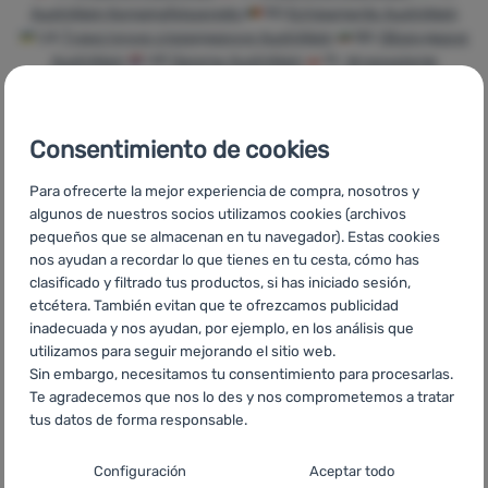
AustriAlpin Kempingfelszerelés
RO
Echipamente AustriAlpin
Contactos
UA
Туристичне спорядження AustriAlpin
BG
Оборудване
Nuestra
AustriAlpin
HR
Oprema AustriAlpin
PL
Wyposażenie
historia
AustriAlpin
IT
Attrezzatura AustriAlpin
FR
Équipements
outdoor et camping AustriAlpin
AT
Ausrüstung AustriAlpin
DE
Ausrüstung AustriAlpin
CH
Ausrüstung AustriAlpin
Consentimiento de cookies
Iniciar
sesión /
Para ofrecerte la mejor experiencia de compra, nosotros y
registrarse
algunos de nuestros socios utilizamos cookies (archivos
pequeños que se almacenan en tu navegador). Estas cookies
Todo está en
La más amplia
Asesoramos
nos ayudan a recordar lo que tienes en tu cesta, cómo has
stock
selleción de
online y por
clasificado y filtrado tus productos, si has iniciado sesión,
equipamiento
teléfono
etcétera. También evitan que te ofrezcamos publicidad
turístico
inadecuada y nos ayudan, por ejemplo, en los análisis que
utilizamos para seguir mejorando el sitio web.
Sin embargo, necesitamos tu consentimiento para procesarlas.
Te agradecemos que nos lo des y nos comprometemos a tratar
tus datos de forma responsable.
Precios
Envío gratuito
En catorce
Configuración del consentimiento para las
Configuración
Aceptar todo
asequibles
para pedidos
países de