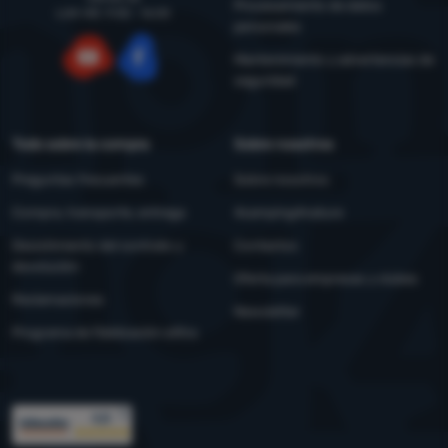
Procesamiento de datos
LUN-VIE: 9:00 - 16:00
personales
Mantenimiento y advertencias de
seguridad
YouTube
Facebook
Todo sobre la compra
Sobre nosotros
Preguntas frecuentes
Sobre nosotros
Compra, transporte, entrega
4camping4nature
Desistimiento del contrato y
Contactos
devolución
Oferta para empresas y clubes
Reclamaciones
Newsletter
Programa de fidelización eXtra
Premios