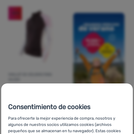
-10
%
MAILLOT DE CICLISMO PARA
MUJER
Axon
Universe D
31,00
€
Consentimiento de cookies
27,99
€
Añadir 'Maillot de ciclismo para mujer Axon Universe D' 
Para ofrecerte la mejor experiencia de compra, nosotros y
algunos de nuestros socios utilizamos cookies (archivos
pequeños que se almacenan en tu navegador). Estas cookies