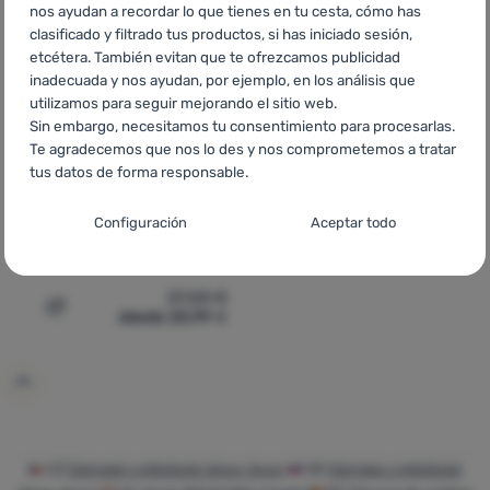
nos ayudan a recordar lo que tienes en tu cesta, cómo has
clasificado y filtrado tus productos, si has iniciado sesión,
etcétera. También evitan que te ofrezcamos publicidad
inadecuada y nos ayudan, por ejemplo, en los análisis que
utilizamos para seguir mejorando el sitio web.
Sin embargo, necesitamos tu consentimiento para procesarlas.
Te agradecemos que nos lo des y nos comprometemos a tratar
tus datos de forma responsable.
MAILLOT DE CICLISMO PARA
Configuración del consentimiento para las
MUJER
Configuración
Aceptar todo
categorías de cookies
Axon
Wild D
Técnicas
Técnicas
-
sin estas cookies nuestro sitio web no funcionará
.
27,00
€
SIEMPRE ACTIVAS
desde 25,99
€
Añadir 'Maillot de ciclismo para mujer Axon Wild D' a la
Las cookies técnicas permiten la navegación por la cesta de la
Funciones preferenciales y avanzadas
Funciones preferenciales y avanzadas
-
para que no tengas
compra, la comparación de productos y otras funciones
que configurarlo todo de nuevo y para que puedas ponerte en
necesarias.
Más información
contacto con nosotros, por ejemplo, a través del chat
.
Aceptado
CZ
Dámské cyklistické dresy Axon
SK
Dámske cyklistické