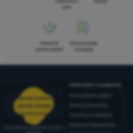
superiores a
Europa
60 €
Marcas de
Marcas propias
primera calidad
4camping
Información y condiciones
Asesoramiento outdoor
Atención al cliente
Nuestros probadores
+34 910 973 824
pedidos@4camping.es
Términos y condiciones
Política de reclamaciones
Te asesoramos y ayudamos de lunes a
viernes de