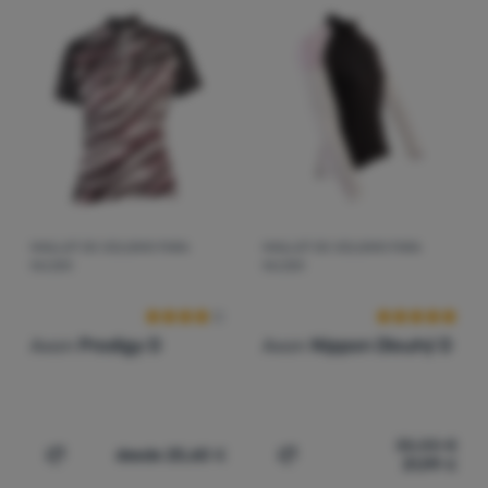
Contactos
Nuestra
historia
Iniciar
sesión /
registrarse
MAILLOT DE CICLISMO PARA
MAILLOT DE CICLISMO PARA
Valoraciones de los clientes
Valoraciones d
MUJER
MUJER
Axon
Prodigy D
Axon
Nippon Dlouhý D
35,00
€
desde 25,60
€
31,99
€
Añadir 'Maillot de ciclismo para mujer Axon Prodigy D' a
Añadir 'Maillot de ciclis