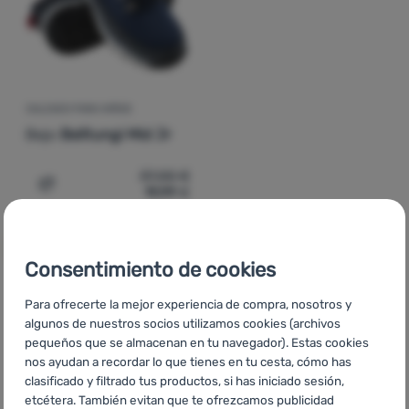
Contactos
Nuestra
historia
CALZADO PARA NIÑOS
Iniciar
Bejo
Belitungi Mid Jr
sesión /
registrarse
37,00
€
19,99
€
Añadir 'Calzado para niños Bejo Belitungi Mid Jr' a la c
Consentimiento de cookies
Para ofrecerte la mejor experiencia de compra, nosotros y
CZ
Black Friday Bejo
SK
Black Friday Bejo
HU
Bejo Black
algunos de nuestros socios utilizamos cookies (archivos
Friday
RO
Black Friday Bejo
UA
Black Friday Bejo
BG
Black
pequeños que se almacenan en tu navegador). Estas cookies
Friday Bejo
HR
Black Friday Bejo
PL
Black Friday Bejo
IT
nos ayudan a recordar lo que tienes en tu cesta, cómo has
Black Friday Bejo
FR
Black Friday Bejo
AT
Black Friday Bejo
clasificado y filtrado tus productos, si has iniciado sesión,
DE
Black Friday Bejo
CH
Black Friday Bejo
etcétera. También evitan que te ofrezcamos publicidad