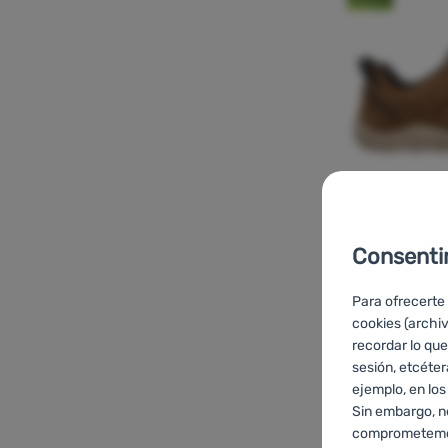
Consenti
CALZADO
Bennon
Bar
Para ofrecerte
cookies (archi
recordar lo que
sesión, etcéte
ejemplo, en los
Sin embargo, n
comprometemos 