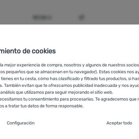
107,00
€
para solar BioLite Solar String 44’ Warm White' a la comparació
Añadir 'Lámpara solar BioL
miento de cookies
 la mejor experiencia de compra, nosotros y algunos de nuestros socios
vos pequeños que se almacenan en tu navegador). Estas cookies nos a
 tienes en tu cesta, cómo has clasificado y filtrado tus productos, si has
ra. También evitan que te ofrezcamos publicidad inadecuada y nos ayud
 BioLite
HU
BioLite Ajándékok hölgyeknek
RO
Cadouri pentru feme
 análisis que utilizamos para seguir mejorando el sitio web.
oLite
PL
Prezenty dla kobiety BioLite
IT
Regali per donne BioLite
ecesitamos tu consentimiento para procesarlas. Te agradecemos que n
 BioLite
DE
Geschenke für Frauen BioLite
CH
Geschenke für Frau
a tratar tus datos de forma responsable.
ión del consentimiento para las categorías de c
Configuración
Aceptar todo
estas cookies nuestro sitio web no funcionará
.
TIVAS