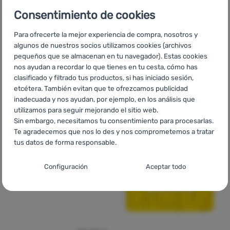
Consentimiento de cookies
-15
%
Para ofrecerte la mejor experiencia de compra, nosotros y
algunos de nuestros socios utilizamos cookies (archivos
pequeños que se almacenan en tu navegador). Estas cookies
nos ayudan a recordar lo que tienes en tu cesta, cómo has
clasificado y filtrado tus productos, si has iniciado sesión,
etcétera. También evitan que te ofrezcamos publicidad
inadecuada y nos ayudan, por ejemplo, en los análisis que
utilizamos para seguir mejorando el sitio web.
Sin embargo, necesitamos tu consentimiento para procesarlas.
Te agradecemos que nos lo des y nos comprometemos a tratar
CUBREZAPATOS PARA NIÑOS
Valoraciones de los clientes
tus datos de forma responsable.
Configuración del consentimiento para las
Configuración
Aceptar todo
categorías de cookies
Boll
Kids Gaiter S
Técnicas
Técnicas
-
sin estas cookies nuestro sitio web no funcionará
.
SIEMPRE ACTIVAS