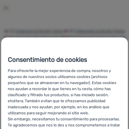
Contactos
Nuestra
historia
CZ
Vybavení na ferraty Camp
SK
Vybavenie na ferraty Camp
HU
Camp ferráta felszerelés
RO
Echipament Camp pentru Via
Iniciar
Ferrata
UA
Спорядження для Віа феррата Camp
BG
sesión /
Екипировка за виа ферата Camp
HR
Via ferrata oprema -
registrarse
Camp
PL
Sprzęt via ferrata Camp
IT
Attrezzatura Via Ferrata
Consentimiento de cookies
Camp
FR
Matériel via ferrata Camp
AT
Klettersteigausrüstung
Camp
DE
Klettersteigausrüstung Camp
CH
Para ofrecerte la mejor experiencia de compra, nosotros y
Klettersteigausrüstung Camp
algunos de nuestros socios utilizamos cookies (archivos
pequeños que se almacenan en tu navegador). Estas cookies
nos ayudan a recordar lo que tienes en tu cesta, cómo has
clasificado y filtrado tus productos, si has iniciado sesión,
etcétera. También evitan que te ofrezcamos publicidad
inadecuada y nos ayudan, por ejemplo, en los análisis que
Todo está en
La más amplia
Asesoramos
utilizamos para seguir mejorando el sitio web.
stock
selleción de
online y por
Sin embargo, necesitamos tu consentimiento para procesarlas.
equipamiento
teléfono
Te agradecemos que nos lo des y nos comprometemos a tratar
turístico