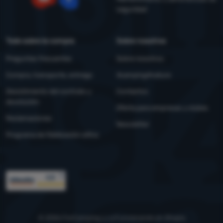
seguridad
YouTube
Facebook
Todo sobre la compra
Sobre nosotros
Preguntas frecuentes
Sobre nosotros
Compra, transporte, entrega
4camping4nature
Desistimiento del contrato y
Contactos
devolución
Oferta para empresas y clubes
Reclamaciones
Newsletter
Programa de fidelización eXtra
Premios
© 2026 ForCamping s.r.o.
funcionando en
Shopio