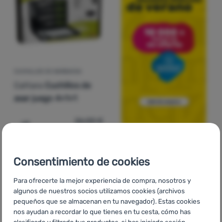
CUCHILLOS DE BARBACOA
Cattara
Cuchillos de
asar juego 4+1+1
26,00
€
25,99
€
Añadir 'Cuchillos de barbacoa Cattara Cuchillos de asar 
Consentimiento de cookies
Para ofrecerte la mejor experiencia de compra, nosotros y
algunos de nuestros socios utilizamos cookies (archivos
pequeños que se almacenan en tu navegador). Estas cookies
nos ayudan a recordar lo que tienes en tu cesta, cómo has
clasificado y filtrado tus productos, si has iniciado sesión,