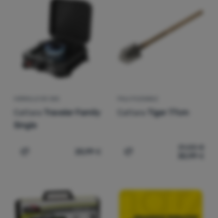
Contactos
Nuestra
historia
Iniciar
sesión /
registrarse
HORNILLO DE GAS
PALA PLEGABLE
Cattara
Traveler Family
Cattara
Tiger 77cm
Single
31,00
€
25,99
€
30,99
€
Añadir 'Hornillo de gas Cattara Traveler Family Single' a
Añadir 'Pala plegable Catt