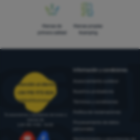
Marcas de
Marcas propias
primera calidad
4camping
Información y condiciones
Asesoramiento outdoor
Atención al cliente
Nuestros probadores
+34 910 973 824
pedidos@4camping.es
Términos y condiciones
Política de reclamaciones
Te asesoramos y ayudamos de lunes a
viernes de
Procesamiento de datos
LUN-VIE: 9:00 - 16:00
personales
Mantenimiento y advertencias de